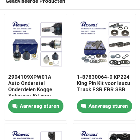
Geadviseerde Producten
2904109XPW01A
1-87830064-0 KP224
Auto Onderstel
King Pin Kit voor Isuzu
Onderdelen Kogge
Truck FSR FRR SBR
Scharnier Kit voor
Huis
Great Wall
Aanvraag sturen
Aanvraag sturen
Producten
Video's