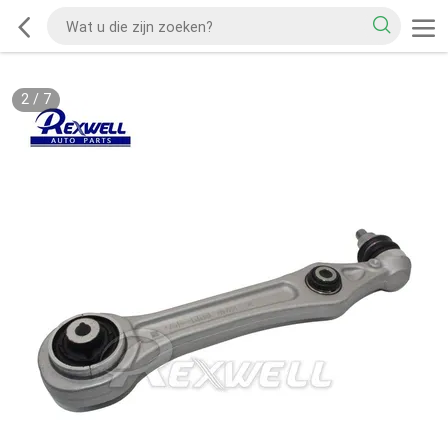
2
/
7