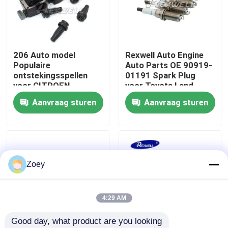
Over ons
206 Auto model
Rexwell Auto Engine
Fabriekstour
Populaire
Auto Parts OE 90919-
ontstekingsspellen
01191 Spark Plug
voor CITROEN
voor Toyota Land
Kwaliteitscontrole
PEUGEOT
Cruiser HILUX
Aanvraag sturen
Aanvraag sturen
9636337880 597099
Neem contact met ons op
Nieuws
Zoey
gevallen
4:29 AM
Good day, what product are you looking 
Vraag een offerte