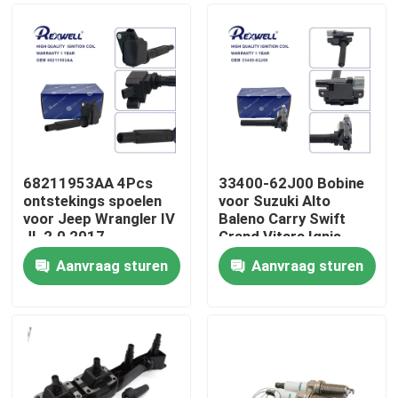
68211953AA 4Pcs
33400-62J00 Bobine
ontstekings spoelen
voor Suzuki Alto
voor Jeep Wrangler IV
Baleno Carry Swift
JL 2.0 2017-
Grand Vitara Ignis
Cherokee 2018 Alfa
Wagon Liana 2009-
Aanvraag sturen
Aanvraag sturen
Romeo 2.0
2012
Huis
Producten
Video's