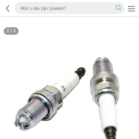
2
/
6