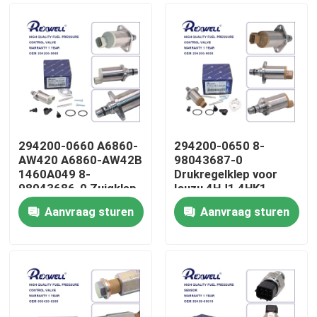
294200-0660 A6860-
294200-0650 8-
AW420 A6860-AW42B
98043687-0
1460A049 8-
Drukregelklep voor
98043686-0 Zuigklep
Isuzu 4HJ1 4HK1
voor Nissan Almera
6HK1
Aanvraag sturen
Aanvraag sturen
Navara NP300 X-Trail
Huis
Primera Mitsubishi
Producten
Video's