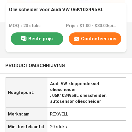
Olie scheider voor Audi VW 06K103495BL
MOQ：20 stuks
Prijs：$1.00 - $30.00/pieces
Beste prijs
Contacteer ons
PRODUCTOMSCHRIJVING
Audi VW kleppendeksel
oliescheider
Hoogtepunt:
,
06K103495BL oliescheider
,
autosensor oliescheider
Merknaam
REXWELL
Min. bestelaantal
20 stuks