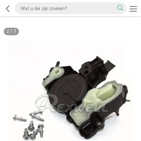
2
/
7