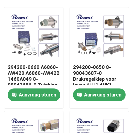
294200-0660 A6860-
294200-0650 8-
AW420 A6860-AW42B
98043687-0
1460A049 8-
Drukregelklep voor
98043686-0 Zuigklep
Isuzu 4HJ1 4HK1
voor Nissan Almera
6HK1
Huis
Aanvraag sturen
Aanvraag sturen
Navara NP300 X-Trail
Primera Mitsubishi
Producten
Video's