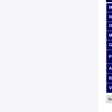
M
N
O
M
G
P
A
B
V
G