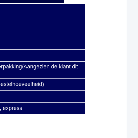
pakking/Aangezien de klant dit
bestelhoeveelheid)
t, express