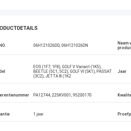
ODUCTDETAILS
Naam v
NO.
06H121026DD, 06H121026DN
produ
EOS (1F7, 1F8), GOLF V Variant (1K5),
del
BEETLE (5C1, 5C2), GOLF VI (5K1), PASSAT
Jaar
(3C2), JETTA III (1K2
erentienummer
PA12744, 22SKV001, 95200170
Kwalite
antie
1 jaar
Proefp