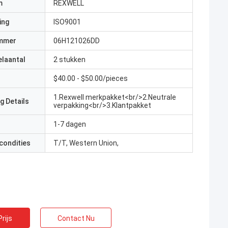
m
REXWELL
ing
ISO9001
mmer
06H121026DD
elaantal
2 stukken
$40.00 - $50.00/pieces
1.Rexwell merkpakket<br/>2.Neutrale
g Details
verpakking<br/>3.Klantpakket
1-7 dagen
condities
T/T, Western Union,
rijs
Contact Nu