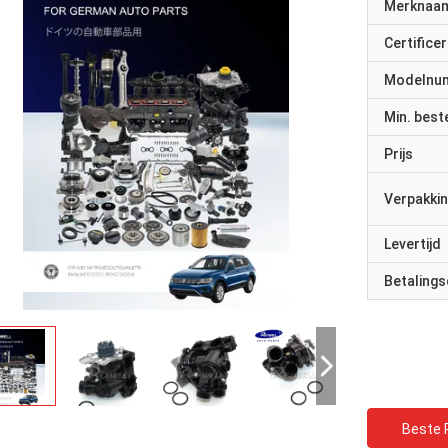
Merknaa
Certificer
Modelnu
Min. best
Prijs
Verpakkin
Levertijd
Betalings
Beste P