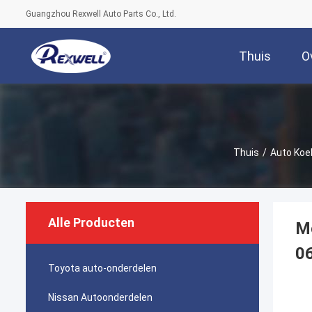
Guangzhou Rexwell Auto Parts Co., Ltd.
Thuis
O
Thuis
/
Auto Koe
Alle Producten
M
0
Toyota auto-onderdelen
Nissan Autoonderdelen