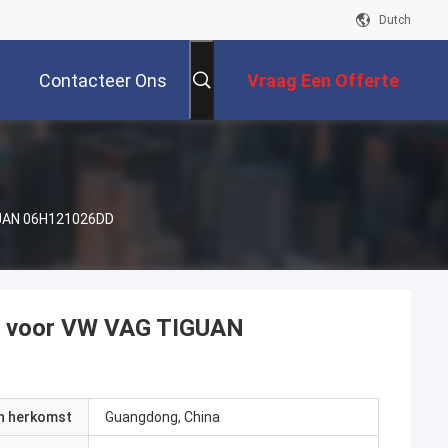
Dutch
Contacteer Ons
Vraag Een Offerte
Aan
GUAN 06H121026DD
p voor VW VAG TIGUAN
an herkomst
Guangdong, China