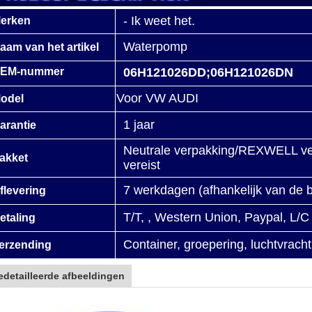
- Ik weet het.
erken
Waterpomp
aam van het artikel
EM-nummer
06H121026DD;06H121026DN
Voor VW AUDI
odel
1 jaar
arantie
Neutrale verpakking/REXWELL ver
akket
vereist
7 werkdagen (afhankelijk van de 
flevering
T/T, , Western Union, Paypal, L/C
etaling
Container, groepering, luchtvrach
erzending
edetailleerde afbeeldingen