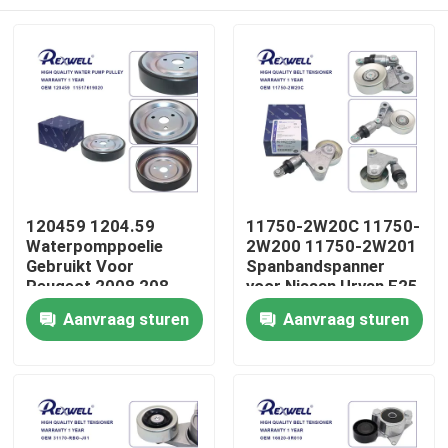
120459 1204.59
11750-2W20C 11750-
Waterpomppoelie
2W200 11750-2W201
Gebruikt Voor
Spanbandspanner
Peugeot 2008 208
voor Nissan Urvan E25
3008 308 Citroen C3
ZD30 Patrol Y61
Huis
Aanvraag sturen
Aanvraag sturen
C4
Producten
Video's