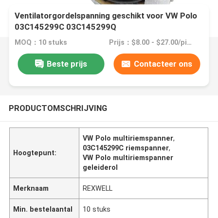
Ventilatorgordelspanning geschikt voor VW Polo
03C145299C 03C145299Q
MOQ：10 stuks
Prijs：$8.00 - $27.00/pieces
Beste prijs
Contacteer ons
PRODUCTOMSCHRIJVING
VW Polo multiriemspanner
,
03C145299C riemspanner
,
Hoogtepunt:
VW Polo multiriemspanner
geleiderol
Merknaam
REXWELL
Min. bestelaantal
10 stuks