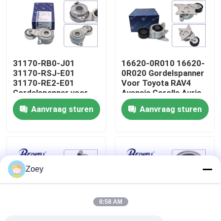
Over ons
Fabriekstour
31170-RB0-J01
16620-0R010 16620-
31170-RSJ-E01
0R020 Gordelspanner
31170-RE2-E01
Voor Toyota RAV4
Kwaliteitscontrole
Gordelspanner voor
Avensis Corolla Auris
Honda Jazz City Civic
Aanvraag sturen
Aanvraag sturen
Neem contact met ons op
Nieuws
Zoey
gevallen
8:58 AM
Vraag een offerte