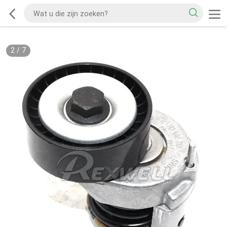
2
/
7