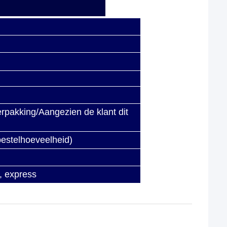
pakking/Aangezien de klant dit
bestelhoeveelheid)
t, express