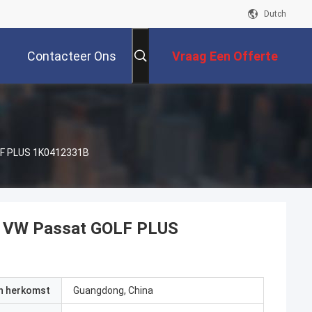
Dutch
Contacteer Ons
Vraag Een Offerte
Aan
LF PLUS 1K0412331B
r VW Passat GOLF PLUS
an herkomst
Guangdong, China