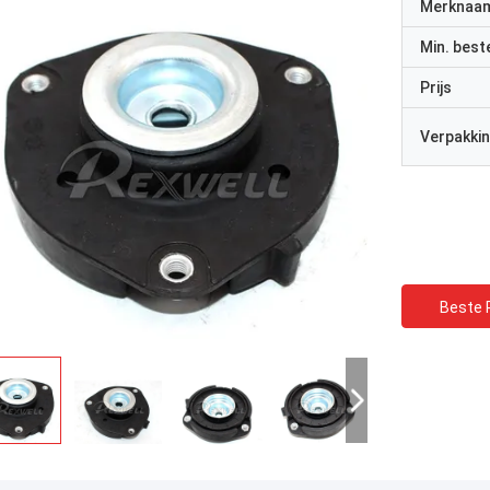
Merknaa
Min. best
Prijs
Verpakkin
Beste P