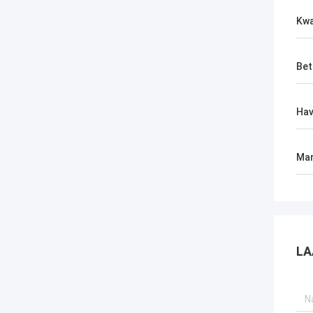
Kwa
Bet
Ha
Mar
LA