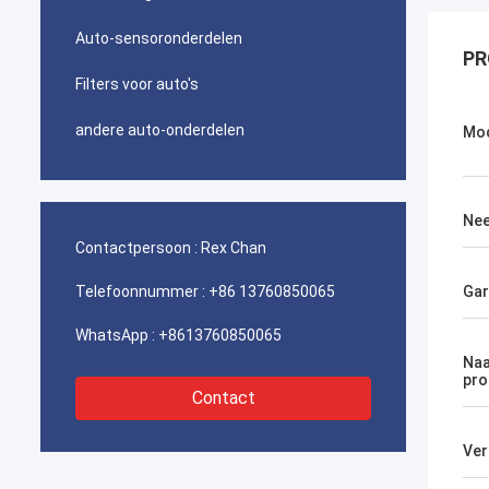
Auto-sensoronderdelen
PR
Filters voor auto's
andere auto-onderdelen
Mo
Nee
Contactpersoon :
Rex Chan
Telefoonnummer :
+86 13760850065
Gar
WhatsApp :
+8613760850065
Naa
pro
Contact
Ver