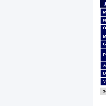
M
N
O
M
G
P
A
B
V
G