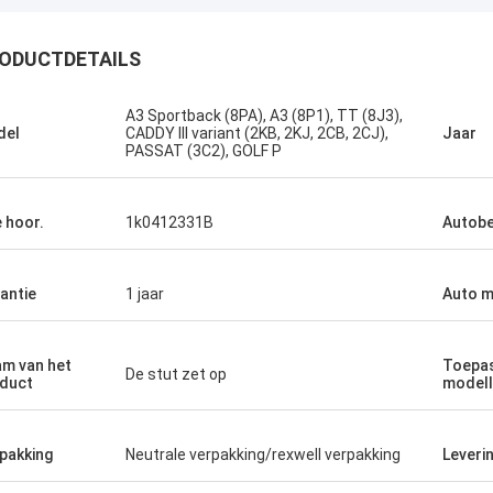
ODUCTDETAILS
A3 Sportback (8PA), A3 (8P1), TT (8J3),
del
CADDY III variant (2KB, 2KJ, 2CB, 2CJ),
Jaar
PASSAT (3C2), GOLF P
 hoor.
1k0412331B
Autobe
antie
1 jaar
Auto 
m van het
Toepas
De stut zet op
duct
model
pakking
Neutrale verpakking/rexwell verpakking
Leveri