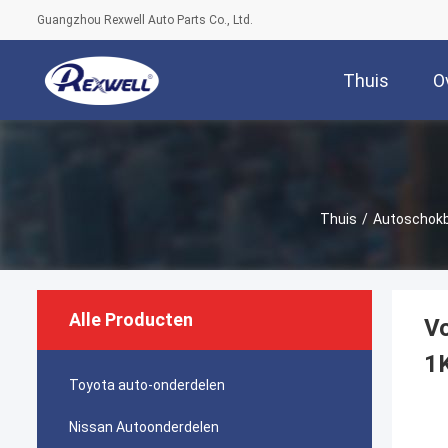
Guangzhou Rexwell Auto Parts Co., Ltd.
Thuis
O
Thuis
/
Autoschokb
Alle Producten
V
1
Toyota auto-onderdelen
Nissan Autoonderdelen