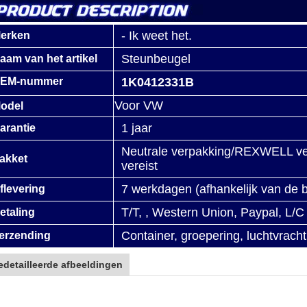
- Ik weet het.
erken
Steunbeugel
aam van het artikel
EM-nummer
1K0412331B
Voor VW
odel
1 jaar
arantie
Neutrale verpakking/REXWELL ver
akket
vereist
7 werkdagen (afhankelijk van de 
flevering
T/T, , Western Union, Paypal, L/C
etaling
Container, groepering, luchtvrach
erzending
edetailleerde afbeeldingen