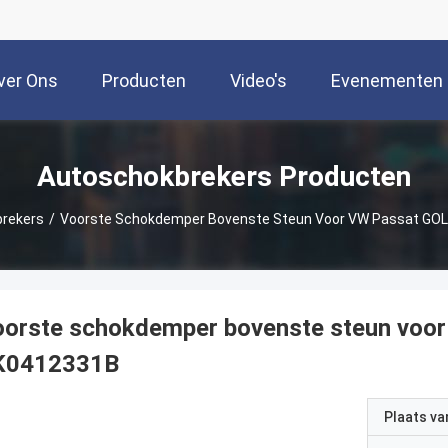
ver Ons
Producten
Video's
Evenementen
Autoschokbrekers Producten
rekers
/
Voorste Schokdemper Bovenste Steun Voor VW Passat GO
oorste schokdemper bovenste steun voo
K0412331B
Plaats v