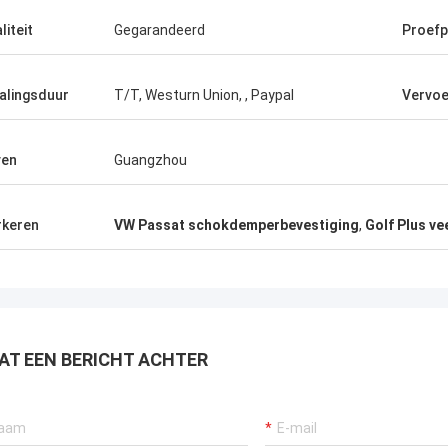
liteit
Gegarandeerd
Proefp
alingsduur
T/T, Westurn Union, , Paypal
Vervoe
ven
Guangzhou
keren
VW Passat schokdemperbevestiging
,
Golf Plus v
AT EEN BERICHT ACHTER