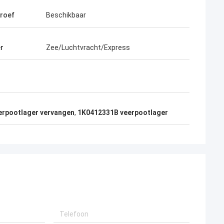
roef
Beschikbaar
r
Zee/Luchtvracht/Express
eerpootlager vervangen
,
1K0412331B veerpootlager