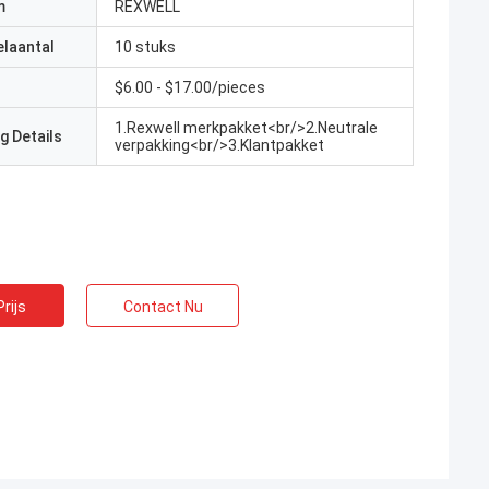
m
REXWELL
elaantal
10 stuks
$6.00 - $17.00/pieces
1.Rexwell merkpakket<br/>2.Neutrale
g Details
verpakking<br/>3.Klantpakket
rijs
Contact Nu