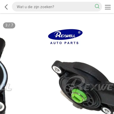
3
/
7