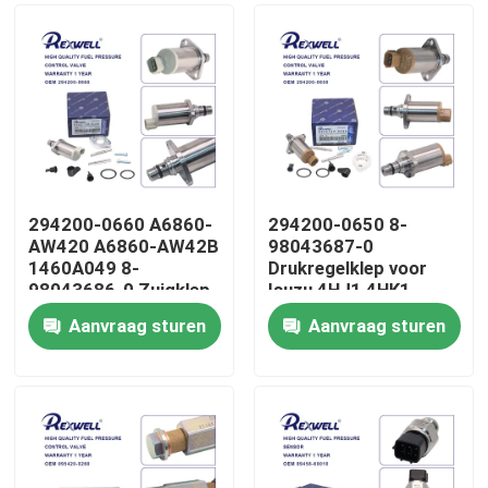
294200-0660 A6860-
294200-0650 8-
AW420 A6860-AW42B
98043687-0
1460A049 8-
Drukregelklep voor
98043686-0 Zuigklep
Isuzu 4HJ1 4HK1
voor Nissan Almera
6HK1
Aanvraag sturen
Aanvraag sturen
Navara NP300 X-Trail
Huis
Primera Mitsubishi
Producten
Video's