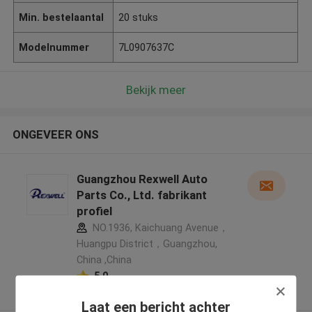
Min. bestelaantal
20 stuks
Modelnummer
7L0907637C
Bekijk meer
ONGEVEER ONS
Guangzhou Rexwell Auto
Parts Co., Ltd. fabrikant
profiel
NO.1936, Kaichuang Avenue，
Huangpu District，Guangzhou,
China ,China
5.0
Geverifieerde Leverancier
Laat een bericht achter