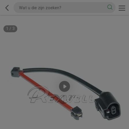
1
/
3