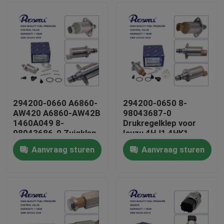
294200-0660 A6860-
294200-0650 8-
AW420 A6860-AW42B
98043687-0
1460A049 8-
Drukregelklep voor
98043686-0 Zuigklep
Isuzu 4HJ1 4HK1
voor Nissan Almera
6HK1
Aanvraag sturen
Aanvraag sturen
Navara NP300 X-Trail
Huis
Primera Mitsubishi
Producten
Video's