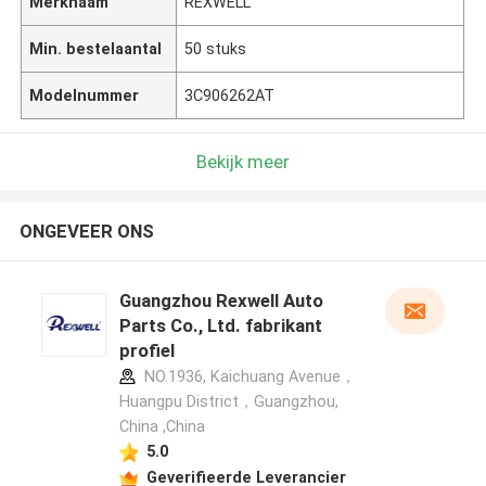
Merknaam
REXWELL
Min. bestelaantal
50 stuks
Modelnummer
3C906262AT
Bekijk meer
ONGEVEER ONS
Guangzhou Rexwell Auto
Parts Co., Ltd. fabrikant
profiel
NO.1936, Kaichuang Avenue，
Huangpu District，Guangzhou,
China ,China
5.0
Geverifieerde Leverancier