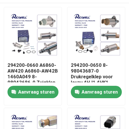
294200-0660 A6860-
294200-0650 8-
AW420 A6860-AW42B
98043687-0
1460A049 8-
Drukregelklep voor
98043686-0 Zuigklep
Isuzu 4HJ1 4HK1
voor Nissan Almera
6HK1
Huis
Aanvraag sturen
Aanvraag sturen
Navara NP300 X-Trail
Primera Mitsubishi
Producten
Video's