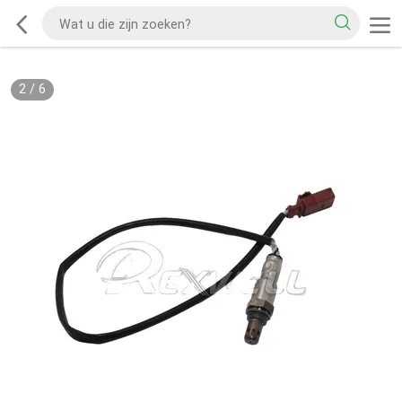
2
/
6