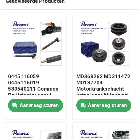
Geadviseerde Producten
0445116059
MD368262 MD311472
0445116019
MD187704
580540211 Common
Motorkrankschacht
Rail injector voor I-
katrol voor Mitsubishi
Huis
veco Fiat
Pajero 6G72 6G74
Aanvraag sturen
Aanvraag sturen
L200
Producten
Video's