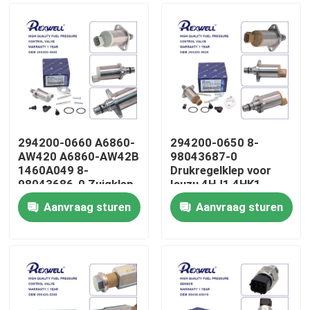
294200-0660 A6860-
294200-0650 8-
AW420 A6860-AW42B
98043687-0
1460A049 8-
Drukregelklep voor
98043686-0 Zuigklep
Isuzu 4HJ1 4HK1
voor Nissan Almera
6HK1
Aanvraag sturen
Aanvraag sturen
Navara NP300 X-Trail
Huis
Primera Mitsubishi
Producten
Video's