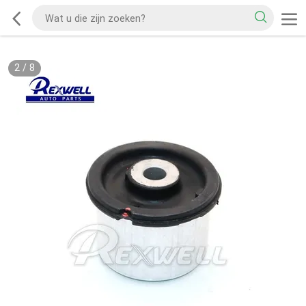
2
/
8