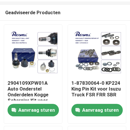
Geadviseerde Producten
2904109XPW01A
1-87830064-0 KP224
Auto Onderstel
King Pin Kit voor Isuzu
Huis
Onderdelen Kogge
Truck FSR FRR SBR
Scharnier Kit voor
Great Wall
Aanvraag sturen
Aanvraag sturen
Producten
Video's