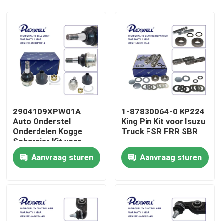
2904109XPW01A
1-87830064-0 KP224
Auto Onderstel
King Pin Kit voor Isuzu
Onderdelen Kogge
Truck FSR FRR SBR
Scharnier Kit voor
Great Wall
Huis
Aanvraag sturen
Aanvraag sturen
Producten
Video's