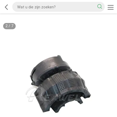
2
/
7