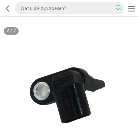
2
/
7