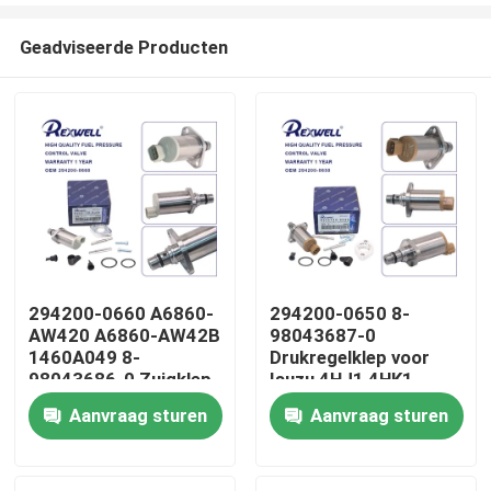
Geadviseerde Producten
294200-0660 A6860-
294200-0650 8-
AW420 A6860-AW42B
98043687-0
Huis
1460A049 8-
Drukregelklep voor
98043686-0 Zuigklep
Isuzu 4HJ1 4HK1
voor Nissan Almera
6HK1
Aanvraag sturen
Aanvraag sturen
Producten
Navara NP300 X-Trail
Primera Mitsubishi
Video's