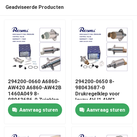
Geadviseerde Producten
294200-0660 A6860-
294200-0650 8-
AW420 A6860-AW42B
98043687-0
1460A049 8-
Drukregelklep voor
Huis
98043686-0 Zuigklep
Isuzu 4HJ1 4HK1
voor Nissan Almera
6HK1
Aanvraag sturen
Aanvraag sturen
Navara NP300 X-Trail
Producten
Primera Mitsubishi
Video's