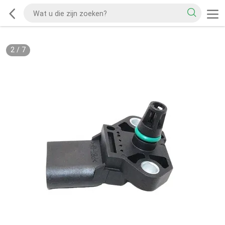
2
/
7