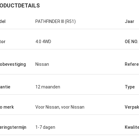
ODUCTDETAILS
del
PATHFINDER III (R51)
Jaar
tor
4.0 4WD
OE NO.
obevestiging
Nissan
Refer
antie
12 maanden
Type
o merk
Voor Nissan, voor Nissan
Verpak
eringstermijn
1-7 dagen
Kwalite