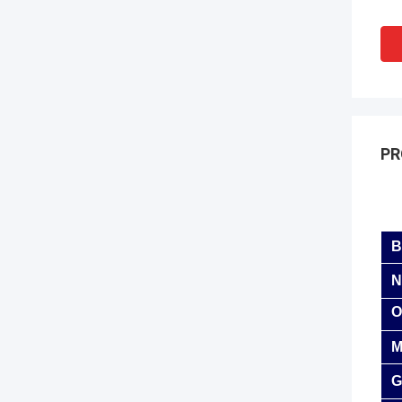
PR
B
N
O
M
G