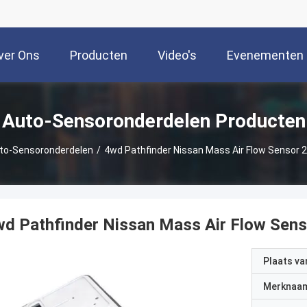
ver Ons
Producten
Video's
Evenementen
Auto-Sensoronderdelen Producten
to-Sensoronderdelen
/
4wd Pathfinder Nissan Mass Air Flow Sensor
wd Pathfinder Nissan Mass Air Flow Sen
Plaats v
Merknaa