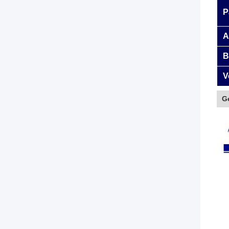
P
A
B
V
G