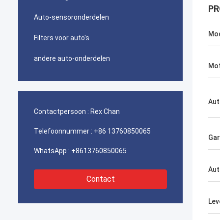
PR
Auto-sensoronderdelen
Mo
Filters voor auto's
andere auto-onderdelen
Mo
Aut
Contactpersoon :
Rex Chan
Telefoonnummer :
+86 13760850065
Gar
WhatsApp :
+8613760850065
Aut
Contact
Lev