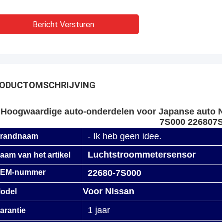
Bericht Versturen
ODUCTOMSCHRIJVING
Hoogwaardige auto-onderdelen voor Japanse aut
7S000 226807
- Ik heb geen idee.
randnaam
Luchtstroommetersensor
aam van het artikel
EM-nummer
22680-7S000
Voor Nissan
odel
1 jaar
arantie