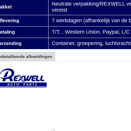
Neutrale verpakking/REXWELL ver
akket
vereist
7 werkdagen (afhankelijk van de 
flevering
T/T, , Western Union, Paypal, L/C
etaling
Container, groepering, luchtvrach
erzending
edetailleerde afbeeldingen