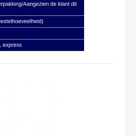
pakking/Aangezien de klant dit
bestelhoeveelheid)
t, express