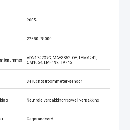
2005-
22680-7S000
ADN174207C, MAFS362-OE, LVMA241,
entienummer
QM1054, LMF192, 19745
De luchtstroommeter-sensor
king
Neutrale verpakking/rexwell verpakking
it
Gegarandeerd