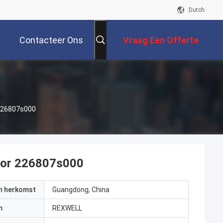
Dutch
Contacteer Ons
Vraag Een Offerte
Aan
 226807s000
sor 226807s000
an herkomst
Guangdong, China
m
REXWELL