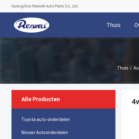
Guangzhou Rexwell Auto Parts Co., Ltd.
Thuis
O
Thuis
/
Au
Alle Producten
4
Toyota auto-onderdelen
Nissan Autoonderdelen