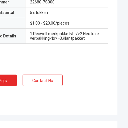
mmer
22680-7S000
elaantal
5 stukken
$1.00 - $20.00/pieces
1.Rexwell merkpakket<br/>2.Neutrale
g Details
verpakking<br/>3.Klantpakket
rijs
Contact Nu