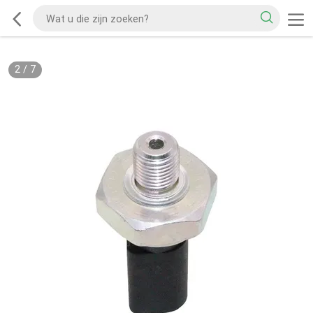
2
/
7