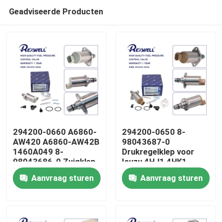
Geadviseerde Producten
294200-0660 A6860-
294200-0650 8-
AW420 A6860-AW42B
98043687-0
1460A049 8-
Drukregelklep voor
Huis
98043686-0 Zuigklep
Isuzu 4HJ1 4HK1
voor Nissan Almera
6HK1
Aanvraag sturen
Aanvraag sturen
Navara NP300 X-Trail
Producten
Primera Mitsubishi
Video's