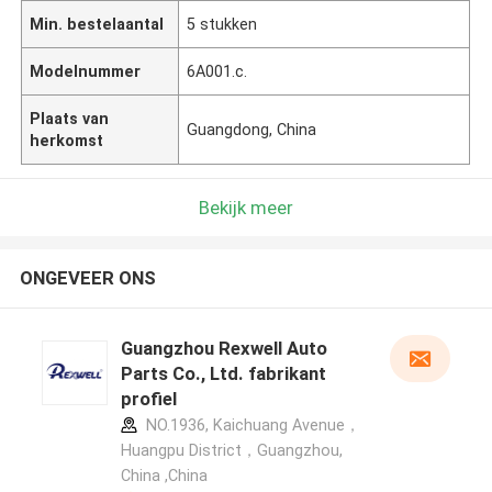
Min. bestelaantal
5 stukken
Modelnummer
6A001.c.
Plaats van
Guangdong, China
herkomst
Bekijk meer
ONGEVEER ONS
Guangzhou Rexwell Auto
Parts Co., Ltd. fabrikant
profiel
NO.1936, Kaichuang Avenue，
Huangpu District，Guangzhou,
China ,China