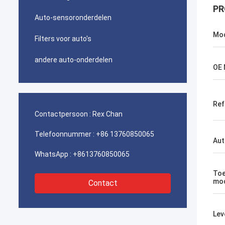
PR
Auto-sensoronderdelen
Mo
Filters voor auto's
andere auto-onderdelen
OE 
Ref
Contactpersoon :
Rex Chan
Telefoonnummer :
+86 13760850065
Aut
WhatsApp :
+8613760850065
Toe
mod
Contact
Lev