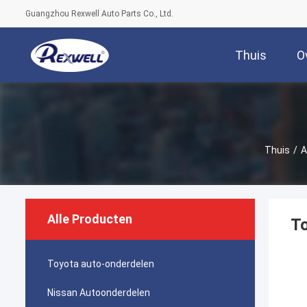
Guangzhou Rexwell Auto Parts Co., Ltd.
Thuis
O
Thuis
/
A
Alle Producten
To
Toyota auto-onderdelen
Nissan Autoonderdelen