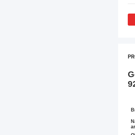
PR
G
9
B
N
ar