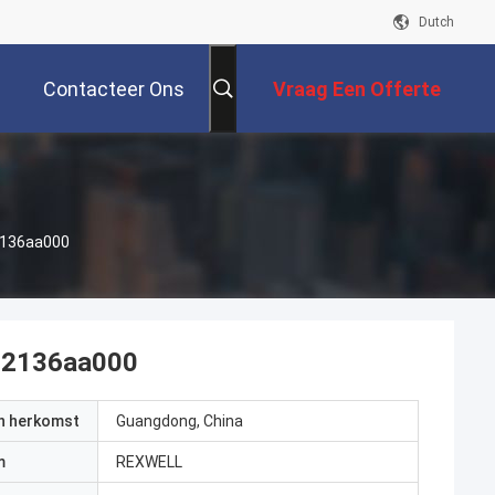
Dutch
Contacteer Ons
Vraag Een Offerte
Aan
92136aa000
 92136aa000
an herkomst
Guangdong, China
m
REXWELL