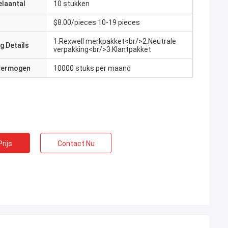
elaantal
10 stukken
$8.00/pieces 10-19 pieces
1.Rexwell merkpakket<br/>2.Neutrale
g Details
verpakking<br/>3.Klantpakket
 vermogen
10000 stuks per maand
rijs
Contact Nu