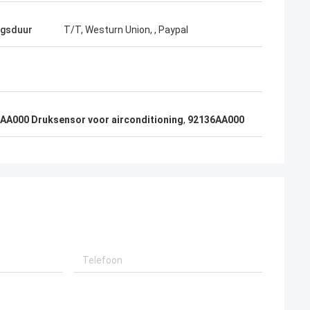
ngsduur
T/T, Westurn Union, , Paypal
AA000 Druksensor voor airconditioning
,
92136AA000