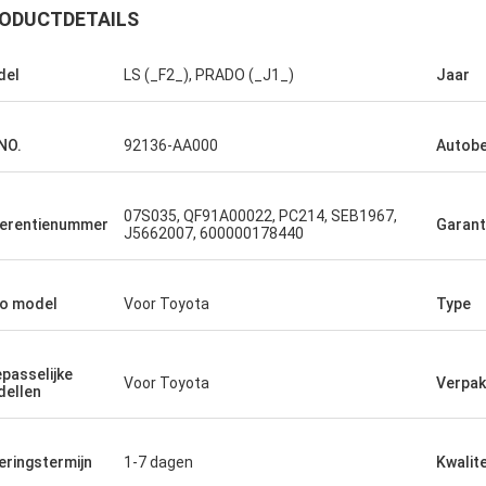
ODUCTDETAILS
del
LS (_F2_), PRADO (_J1_)
Jaar
NO.
92136-AA000
Autobe
07S035, QF91A00022, PC214, SEB1967,
erentienummer
Garant
J5662007, 600000178440
o model
Voor Toyota
Type
passelijke
Voor Toyota
Verpak
ellen
eringstermijn
1-7 dagen
Kwalite