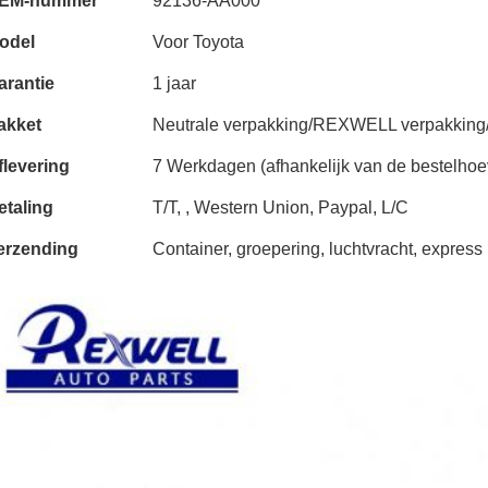
EM-nummer
92136-AA000
odel
Voor Toyota
arantie
1 jaar
akket
Neutrale verpakking/REXWELL verpakking/A
flevering
7 Werkdagen (afhankelijk van de bestelhoe
etaling
T/T, , Western Union, Paypal, L/C
erzending
Container, groepering, luchtvracht, express