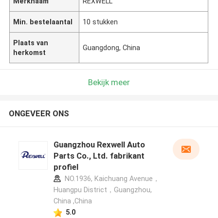
Merknaam
REXWELL
Min. bestelaantal
10 stukken
Plaats van
Guangdong, China
herkomst
Bekijk meer
ONGEVEER ONS
Guangzhou Rexwell Auto
Parts Co., Ltd. fabrikant
profiel
NO.1936, Kaichuang Avenue，
Huangpu District，Guangzhou,
China ,China
5.0