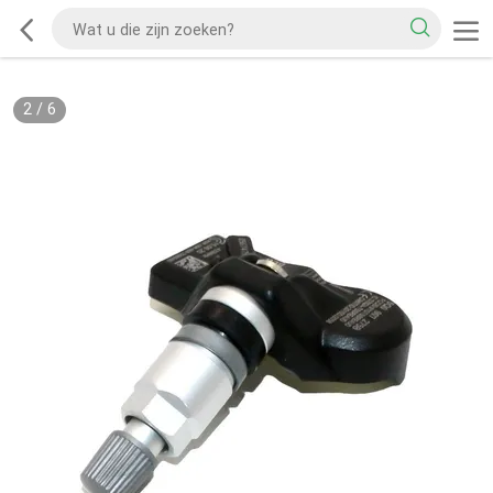
2
/
6