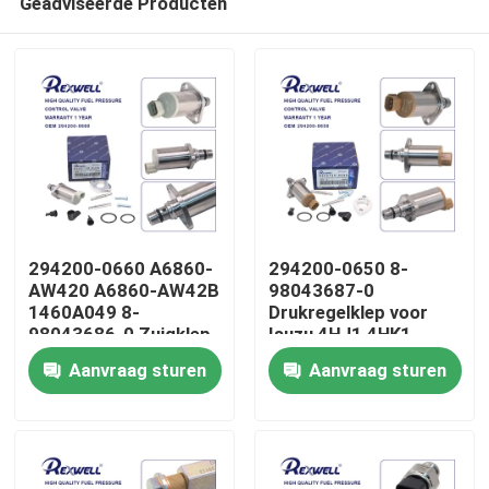
Geadviseerde Producten
294200-0660 A6860-
294200-0650 8-
AW420 A6860-AW42B
98043687-0
1460A049 8-
Drukregelklep voor
98043686-0 Zuigklep
Isuzu 4HJ1 4HK1
Huis
voor Nissan Almera
6HK1
Aanvraag sturen
Aanvraag sturen
Navara NP300 X-Trail
Primera Mitsubishi
Producten
Video's