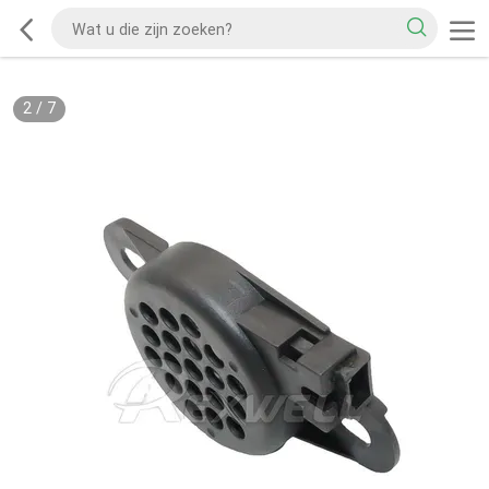
2
/
7