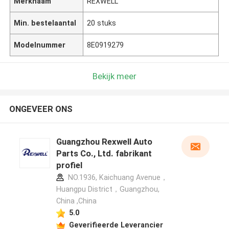
Merknaam
REXWELL
Min. bestelaantal
20 stuks
Modelnummer
8E0919279
Bekijk meer
ONGEVEER ONS
Guangzhou Rexwell Auto
Parts Co., Ltd. fabrikant
profiel
NO.1936, Kaichuang Avenue，
Huangpu District，Guangzhou,
China ,China
5.0
Geverifieerde Leverancier