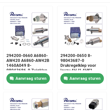
294200-0660 A6860-
294200-0650 8-
AW420 A6860-AW42B
98043687-0
1460A049 8-
Drukregelklep voor
98043686-0 Zuigklep
Isuzu 4HJ1 4HK1
voor Nissan Almera
6HK1
Huis
Aanvraag sturen
Aanvraag sturen
Navara NP300 X-Trail
Primera Mitsubishi
Producten
Video's