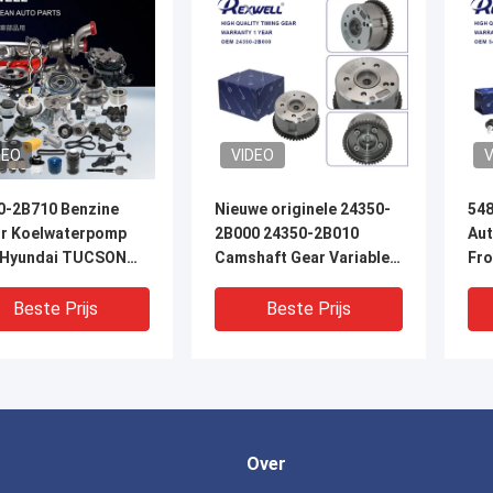
DEO
VIDEO
V
0-2B710 Benzine
Nieuwe originele 24350-
54
r Koelwaterpomp
2B000 24350-2B010
Aut
 Hyundai TUCSON
Camshaft Gear Variable
Fro
SOUL RIO CEED 1.4
Valve Timing VVT
voo
Sprocket voor Hyundai
Sp
Beste Prijs
Beste Prijs
Kia Soul G4FC Timing
Chain Kit
Over