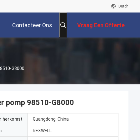
Dutch
Contacteer Ons
Vraag Een Offerte
Aan
98510-G8000
ser pomp 98510-G8000
an herkomst
Guangdong, China
m
REXWELL