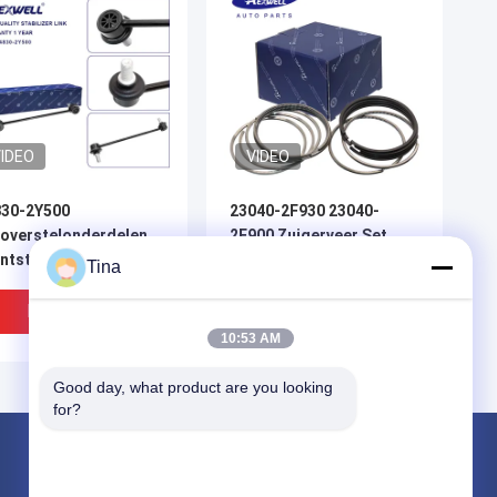
IDEO
VIDEO
830-2Y500
23040-2F930 23040-
overstelonderdelen
2F900 Zuigerveer Set
ntstabilisator Link
Voor Hyundai Tuscon
Tina
r Hyundai IX35 Kia
IX35 Kia Sportage D4HA
ortage
Beste Prijs
Beste Prijs
10:53 AM
Good day, what product are you looking 
for?
Producten