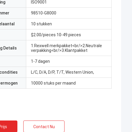
ing
ISO9001
mmer
98510-G8000
elaantal
10 stukken
$2.00/pieces 10-49 pieces
1.Rexwell merkpakket<br/>2.Neutrale
g Details
verpakking<br/>3.Klantpakket
1-7 dagen
condities
L/C, D/A, D/P, T/T, Western Union,
 vermogen
10000 stuks per maand
rijs
Contact Nu