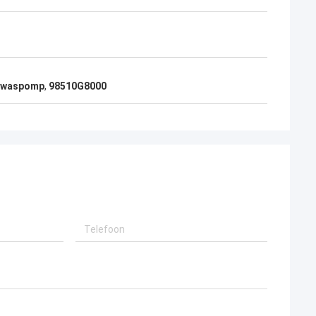
itwaspomp
,
98510G8000