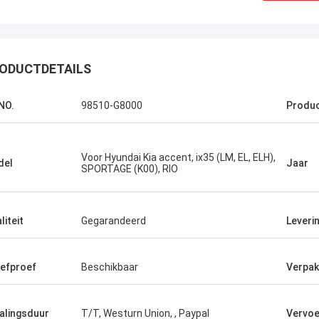
ODUCTDETAILS
NO.
98510-G8000
Produ
Voor Hyundai Kia accent, ix35 (LM, EL, ELH),
del
Jaar
SPORTAGE (K00), RIO
liteit
Gegarandeerd
Leveri
efproef
Beschikbaar
Verpak
alingsduur
T/T, Westurn Union, , Paypal
Vervoe