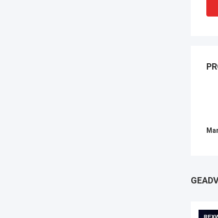
PR
Mar
GEADV