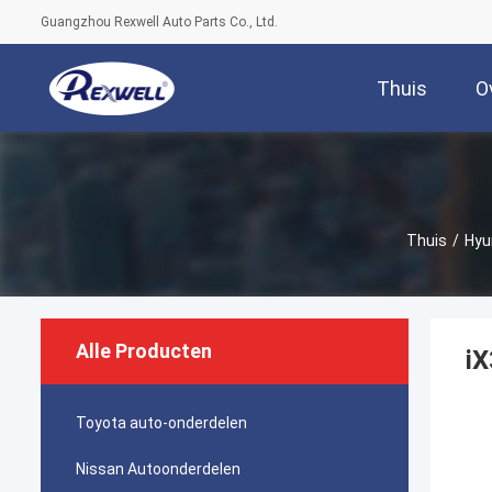
Guangzhou Rexwell Auto Parts Co., Ltd.
Thuis
O
Thuis
/
Hyu
Alle Producten
i
Toyota auto-onderdelen
Nissan Autoonderdelen