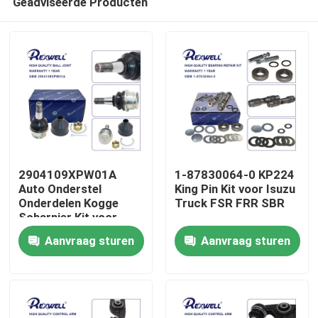
Geadviseerde Producten
2904109XPW01A
1-87830064-0 KP224
Auto Onderstel
King Pin Kit voor Isuzu
Onderdelen Kogge
Truck FSR FRR SBR
Scharnier Kit voor
Huis
Great Wall
Aanvraag sturen
Aanvraag sturen
Producten
Video's