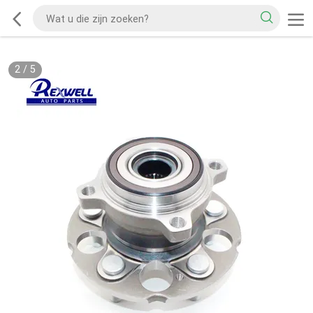
2
/
5