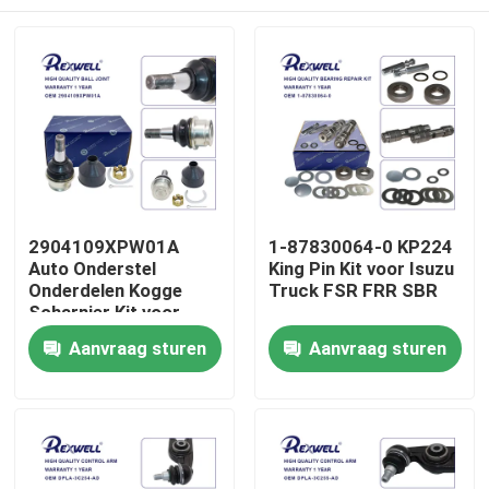
2904109XPW01A
1-87830064-0 KP224
Auto Onderstel
King Pin Kit voor Isuzu
Onderdelen Kogge
Truck FSR FRR SBR
Scharnier Kit voor
Great Wall
Huis
Aanvraag sturen
Aanvraag sturen
Producten
Video's