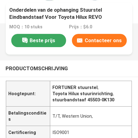
Onderdelen van de ophanging Stuurstel
Eindbandstaaf Voor Toyota Hilux REVO
FORTUNER 2015-2023 45503-0K130 45503-
MOQ：10 stuks
Prijs：$6.0
0K110
Beste prijs
Contacteer ons
PRODUCTOMSCHRIJVING
FORTUNER stuurstel
,
Hoogtepunt:
Toyota Hilux stuurinrichting
,
stuurbandstaaf 45503-0K130
Betalingsconditie
T/T, Western Union,
s
Certificering
ISO9001