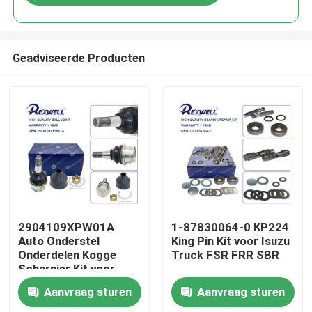
Geadviseerde Producten
Huis
2904109XPW01A
1-87830064-0 KP224
Auto Onderstel
King Pin Kit voor Isuzu
Onderdelen Kogge
Truck FSR FRR SBR
Producten
Scharnier Kit voor
Great Wall
Aanvraag sturen
Aanvraag sturen
Video's