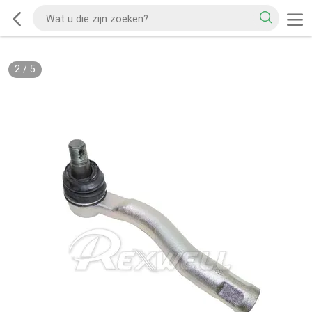
2
/
5