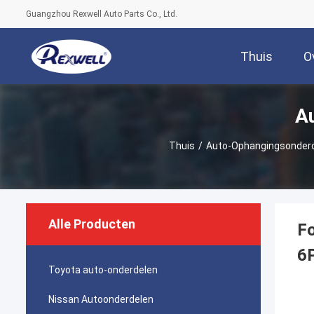
Guangzhou Rexwell Auto Parts Co., Ltd.
Thuis
O
A
Thuis
/
Auto-Ophangingsonder
Alle Producten
Fo
6
Toyota auto-onderdelen
Nissan Autoonderdelen