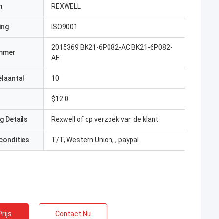
m
REXWELL
ing
ISO9001
2015369 BK21-6P082-AC BK21-6P082-
mmer
AE
elaantal
10
$12.0
g Details
Rexwell of op verzoek van de klant
condities
T/T, Western Union, , paypal
rijs
Contact Nu