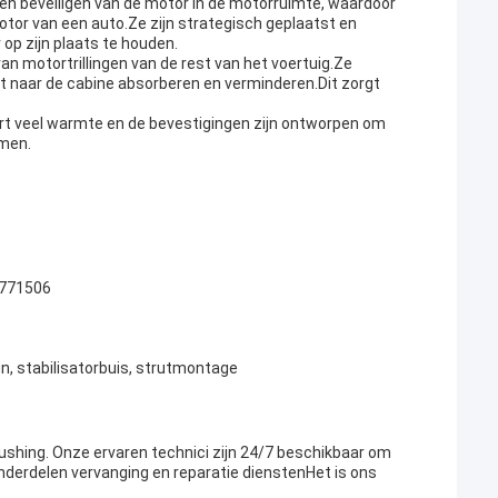
n beveiligen van de motor in de motorruimte, waardoor
motor van een auto.Ze zijn strategisch geplaatst en
op zijn plaats te houden.
an motortrillingen van de rest van het voertuig.Ze
 naar de cabine absorberen en verminderen.Dit zorgt
ert veel warmte en de bevestigingen zijn ontworpen om
omen.
1771506
 stabilisatorbuis, strutmontage
shing. Onze ervaren technici zijn 24/7 beschikbaar om
derdelen vervanging en reparatie dienstenHet is ons