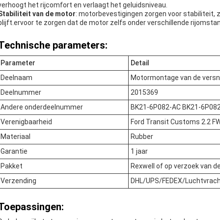
verhoogt het rijcomfort en verlaagt het geluidsniveau.
Stabiliteit van de motor
: motorbevestigingen zorgen voor stabiliteit, 
blijft.ervoor te zorgen dat de motor zelfs onder verschillende rijomstan
Technische parameters:
Parameter
Detail
Deelnaam
Motormontage van de versne
Deelnummer
2015369
Andere onderdeelnummer
BK21-6P082-AC BK21-6P08
Verenigbaarheid
Ford Transit Customs 2.2 F
Materiaal
Rubber
Garantie
1 jaar
Pakket
Rexwell of op verzoek van de
Verzending
DHL/UPS/FEDEX/Luchtvrach
Toepassingen: