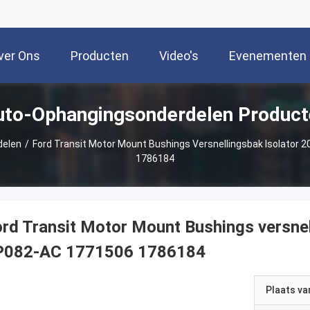
ver Ons
Producten
Video's
Evenementen
uto-Ophangingsonderdelen Product
delen
/
Ford Transit Motor Mount Bushings Versnellingsbak Isolator
1786184
rd Transit Motor Mount Bushings versne
P082-AC 1771506 1786184
Plaats v