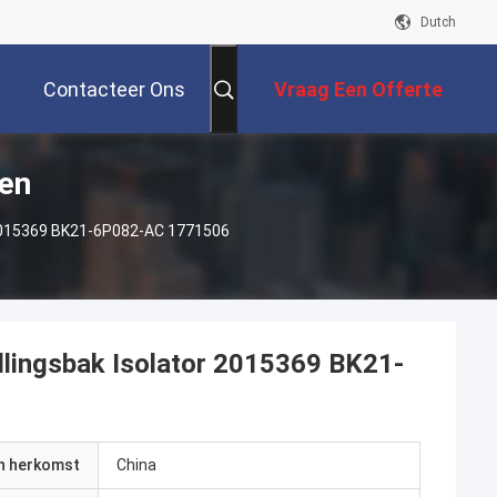
Dutch
Contacteer Ons
Vraag Een Offerte
en
Aan
 2015369 BK21-6P082-AC 1771506
llingsbak Isolator 2015369 BK21-
an herkomst
China