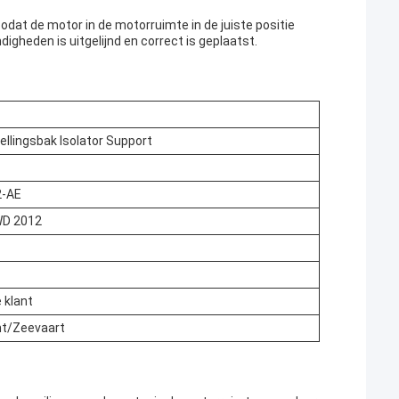
zodat de motor in de motorruimte in de juiste positie
digheden is uitgelijnd en correct is geplaatst.
llingsbak Isolator Support
2-AE
WD 2012
 klant
t/Zeevaart