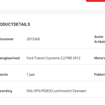
ODUCTDETAILS
Ander
elnummer
2015369
Artike
enigbaarheid
Ford Transit Customs 2.2 FWD 2012
Materi
antie
1 jaar
Pakket
zending
DHL/UPS/FEDEX/Luchtvracht/Zeevaart