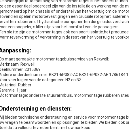
De belangrijkste toepassing van motormontages is het ondersteunen e
ze een essentieel onderdeel zijn van de installatie en werking van de 
gemonteerd op het chassis of onderstel van het voertuig om de motor 
Bovendien spelen motorbevestigingen een cruciale rol bij het isoleren v
bevatten rubberen of hydraulische componenten die geluidsoverdracht
voor een soepeler, stiller ritje voor het comfort van de passagiers.
Ten slotte zijn de motormontages ook een soort isolatie.het produce
warmtevervorming of vervorming in de rest van het voertuig te voork
Aanpassing:
Op maat gemaakte motormontagebuisservice van Rexwell:
Merknaam: Rexwell
Deelnummer: 2015369
Andere onderdeelnummer: BK21-6P082-AC BK21-6P082-AE 1786184 
Voor voertuigen van de categorieën N2 en N3
Materiaal: Rubb
er
Garantie: 1 jaar
Motormontage: onderste stuurarmbuis, motormontage rubberen steun,
Ondersteuning en diensten:
Wij bieden technische ondersteuning en service voor motormontage bu
uw vragen te beantwoorden en oplossingen te bieden.We bieden ook on
doel dat u volledig tevreden bent met uw aankoop.