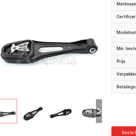
Merknaa
Certificer
Modelnu
Min. best
Prijs
Verpakkin
Betalings
Beste P