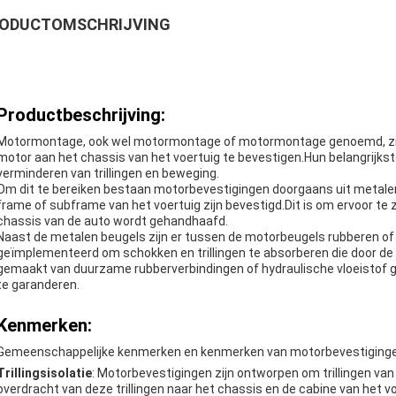
ODUCTOMSCHRIJVING
Productbeschrijving:
Motormontage, ook wel motormontage of motormontage genoemd, zijn
motor aan het chassis van het voertuig te bevestigen.Hun belangrijks
verminderen van trillingen en beweging.
Om dit te bereiken bestaan motorbevestigingen doorgaans uit metalen
frame of subframe van het voertuig zijn bevestigd.Dit is om ervoor te
chassis van de auto wordt gehandhaafd.
Naast de metalen beugels zijn er tussen de motorbeugels rubberen of 
geïmplementeerd om schokken en trillingen te absorberen die door de
gemaakt van duurzame rubberverbindingen of hydraulische vloeistof ge
te garanderen.
Kenmerken:
Gemeenschappelijke kenmerken en kenmerken van motorbevestiging
Trillingsisolatie
: Motorbevestigingen zijn ontworpen om trillingen v
overdracht van deze trillingen naar het chassis en de cabine van het 