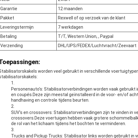
Garantie
12 maanden
Pakket
Rexwell of op verzoek van de klant
Leveringstermijn
7 werkdagen
Betaling
T/T, Western Union, , Paypal
Verzending
DHL/UPS/FEDEX/Luchtvracht/Zeevaart
Toepassingen:
Stabilisatorskakels worden veel gebruikt in verschillende voertuigtypen
stabilisatorskakels:
Personenauto's: Stabilisatorverbindingen worden vaak gebruikt
en coupés.Deze zijn meestal geïnstalleerd in de voor- en/of achte
handhaving en controle tijdens beurten.
SUV's en crossovers: Stabilisatorverbindingen zijn te vinden in ve
crossovers.Deze voertuigen hebben vaak grotere schommelbalk
de rol van het lichaam tijdens het bochten te verminderen.
Trucks and Pickup Trucks: Stabilisator links worden gebruikt in 