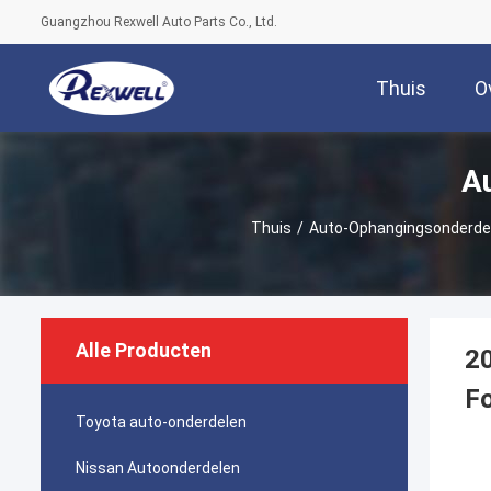
Guangzhou Rexwell Auto Parts Co., Ltd.
Thuis
O
A
Thuis
/
Auto-Ophangingsonderde
Alle Producten
20
Fo
Toyota auto-onderdelen
Nissan Autoonderdelen