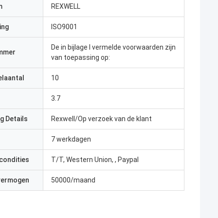
m
REXWELL
ing
ISO9001
De in bijlage I vermelde voorwaarden zijn
mmer
van toepassing op:
elaantal
10
3.7
g Details
Rexwell/Op verzoek van de klant
7 werkdagen
condities
T/T, Western Union, , Paypal
 vermogen
50000/maand