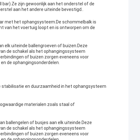
bar).Ze zijn gewoonlijk aan het onderstel of de
erstel aan het andere uiteinde bevestigd..
aybar met het ophangsysteem.De schommelbalk is
ant van het voertuig loopt en is ontworpen om de
an elk uiteinde ballengroeven of buizen.Deze
van de schakel als het ophangingssysteem
rbindingen of buizen zorgen eveneens voor
el en de ophangingsonderdelen.
ve stabilisatie en duurzaamheid in het ophangsysteem
oogwaardige materialen zoals staal of
van ballengelen of busjes aan elk uiteinde.Deze
van de schakel als het ophangingssysteem
rbindingen of buizen zorgen eveneens voor
el en de ophangingsonderdelen.