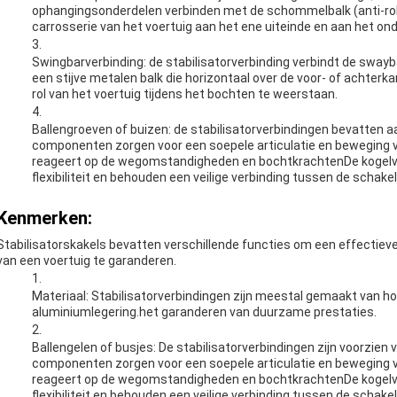
ophangingsonderdelen verbinden met de schommelbalk (anti-roll 
carrosserie van het voertuig aan het ene uiteinde en aan het ond
Swingbarverbinding: de stabilisatorverbinding verbindt de sw
een stijve metalen balk die horizontaal over de voor- of achterk
rol van het voertuig tijdens het bochten te weerstaan.
Ballengroeven of buizen: de stabilisatorverbindingen bevatten a
componenten zorgen voor een soepele articulatie en beweging 
reageert op de wegomstandigheden en bochtkrachtenDe kogelve
flexibiliteit en behouden een veilige verbinding tussen de schak
Kenmerken:
Stabilisatorskakels bevatten verschillende functies om een effectie
van een voertuig te garanderen.
Materiaal: Stabilisatorverbindingen zijn meestal gemaakt van h
aluminiumlegering.het garanderen van duurzame prestaties.
Ballengelen of busjes: De stabilisatorverbindingen zijn voorzien 
componenten zorgen voor een soepele articulatie en beweging 
reageert op de wegomstandigheden en bochtkrachtenDe kogelve
flexibiliteit en behouden een veilige verbinding tussen de schak