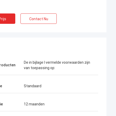
rijs
Contact Nu
De in bijlage I vermelde voorwaarden zijn
roducten
van toepassing op:
te
Standaard
ie
12 maanden