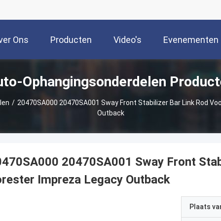
ver Ons
Producten
Video's
Evenementen
uto-Ophangingsonderdelen Product
len
/
20470SA000 20470SA001 Sway Front Stabilizer Bar Link Rod Voo
Outback
470SA000 20470SA001 Sway Front Stabil
rester Impreza Legacy Outback
Plaats v