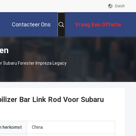
Dutch
Contacteer Ons
Vraag Een Offerte
en
Aan
r Subaru Forester Impreza Legacy
izer Bar Link Rod Voor Subaru
an herkomst
China