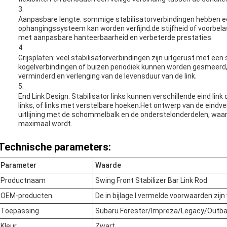
Aanpasbare lengte: sommige stabilisatorverbindingen hebben e
ophangingssysteem kan worden verfijnd.de stijfheid of voorbel
met aanpasbare hanteerbaarheid en verbeterde prestaties.
Grijsplaten: veel stabilisatorverbindingen zijn uitgerust met e
kogelverbindingen of buizen periodiek kunnen worden gesmeerd, 
verminderd.en verlenging van de levensduur van de link.
End Link Design: Stabilisator links kunnen verschillende eind lin
links, of links met verstelbare hoeken.Het ontwerp van de eind
uitlijning met de schommelbalk en de onderstelonderdelen, waard
maximaal wordt.
Technische parameters:
Parameter
Waarde
Productnaam
Swing Front Stabilizer Bar Link Rod
OEM-producten
De in bijlage I vermelde voorwaarden zijn
Toepassing
Subaru Forester/Impreza/Legacy/Outb
Kleur
Zwart