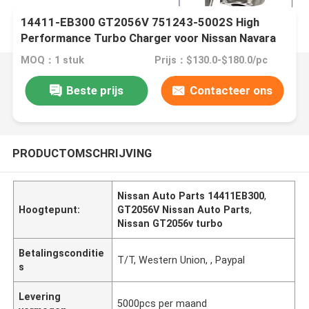
14411-EB300 GT2056V 751243-5002S High
Performance Turbo Charger voor Nissan Navara
Pathfinder YD25 D40
MOQ：1 stuk
Prijs：$130.0-$180.0/pc
Beste prijs
Contacteer ons
PRODUCTOMSCHRIJVING
Nissan Auto Parts 14411EB300
,
Hoogtepunt:
GT2056V Nissan Auto Parts
,
Nissan GT2056v turbo
Betalingsconditie
T/T, Western Union, , Paypal
s
Levering
5000pcs per maand