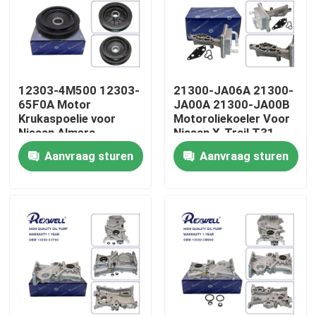
Over ons
Fabriekstour
12303-4M500 12303-
21300-JA06A 21300-
65F0A Motor
JA00A 21300-JA00B
Krukaspoelie voor
Motoroliekoeler Voor
Kwaliteitscontrole
Nissan Almera
Nissan X-Trail T31
Bluebird Primera
Altima Sentra
Aanvraag sturen
Aanvraag sturen
Sylphy QG16DE
Neem contact met ons op
QG18DE
Nieuws
gevallen
Vraag een offerte