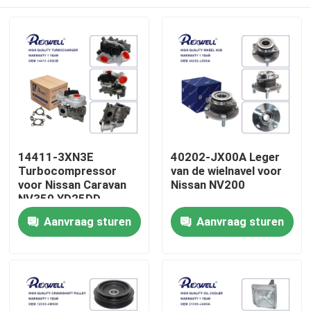
14411-3XN3E
40202-JX00A Leger
Turbocompressor
van de wielnavel voor
voor Nissan Caravan
Nissan NV200
NV350 YD25DD
Huis
Aanvraag sturen
Aanvraag sturen
Producten
Video's