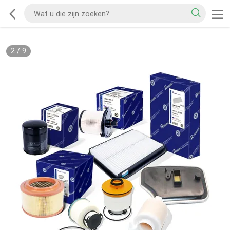
2
/
9