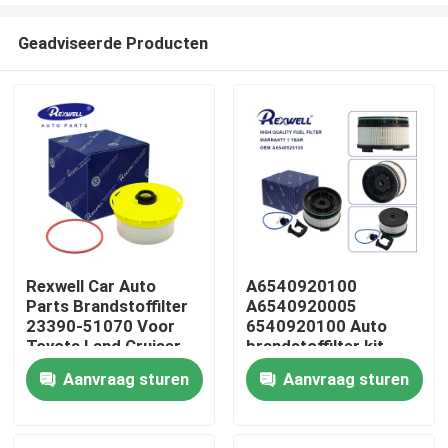
Geadviseerde Producten
Rexwell Car Auto
A6540920100
Parts Brandstoffilter
A6540920005
Huis
23390-51070 Voor
6540920100 Auto
Toyota Land Cruiser
brandstoffilter kit
1HZ 1VDFTV
Voor Mercedes-Benz
Aanvraag sturen
Aanvraag sturen
Producten
E W213 E220D
Video's