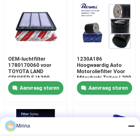
Over ons
Fabriekstour
Kwaliteitscontrole
OEM-luchtfilter
1230A186
1780170060 voor
Hoogwaardig Auto
TOYOTA LAND
Motoroliefilter Voor
Neem contact met ons op
CRUISER FJA300
Mitsubishi Triton L200
GRJ300 VJA300
Pajero Strada 2008-
Aanvraag sturen
Aanvraag sturen
17801-70060
2015
Nieuws
gevallen
Minna
Vraag een offerte